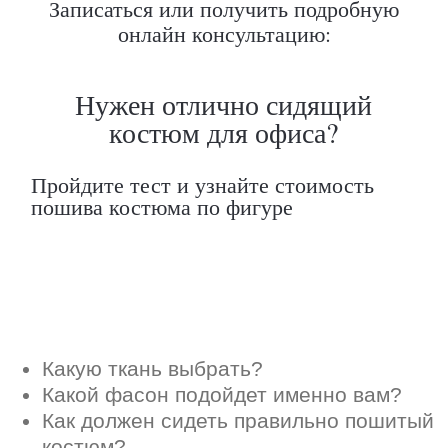
Записаться или получить подробную
Какую ткань выбрать?
Какой фасон подойдет именно вам?
онлайн консультацию:
Как должен сидеть правильно пошитый
костюм?
Как детали костюма подчеркнут вашу
индивидуальность?
Ответим на все вопросы в удобном
для вас мессенджере
Max
Telegram