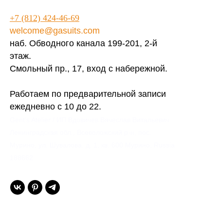
+7 (812) 424-46-69
welcome@gasuits.com
наб. Обводного канала 199-201, 2-й
этаж.
Смольный пр., 17, вход с набережной.
Работаем по предварительной записи
ежедневно с 10 до 22.
Gent’s Atelier / ИП Вдовичев Вячеслав Витальевич
Ленинградская обл., Всеволожский р-н, пос.
Мурино, ул. Шувалова, д. 1, кв. 600 Мурино, Russia
188662