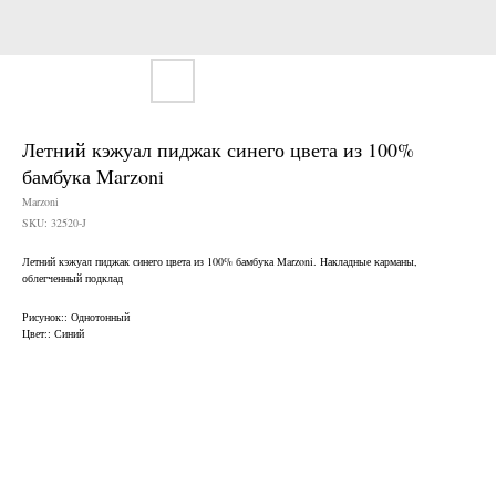
Летний кэжуал пиджак синего цвета из 100%
бамбука Marzoni
Marzoni
SKU:
32520-J
Летний кэжуал пиджак синего цвета из 100% бамбука Marzoni. Накладные карманы,
облегченный подклад
Нужен отлично сидящий
костюм для офиса?
Рисунок:: Однотонный
Цвет:: Синий
Пройдите тест и узнайте стоимость
пошива костюма по фигуре