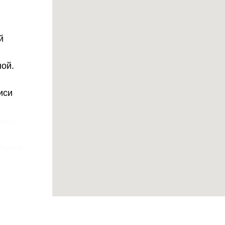
й
ной.
иси
ьевич
 Russia