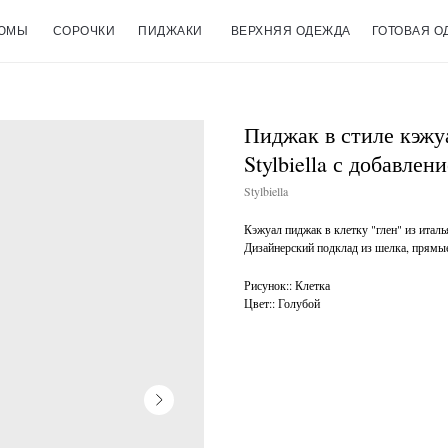
ЮМЫ
СОРОЧКИ
ПИДЖАКИ
ВЕРХНЯЯ ОДЕЖДА
ГОТОВАЯ О
Пиджак в стиле кэжу
Stylbiella с добавле
Stylbiella
Кэжуал пиджак в клетку "глен" из италь
Дизайнерский подклад из шелка, прямы
Рисунок:: Клетка
Цвет:: Голубой