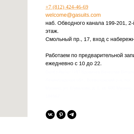
+7 (812) 424-46-69
welcome@gasuits.com
наб. Обводного канала 199-201, 2-
этаж.
Смольный пр., 17, вход с набереж
Работаем по предварительной зап
ежедневно с 10 до 22.
Gent’s Atelier / ИП Вдовичев Вячеслав Витал
Ленинградская обл., Всеволожский р-н, пос.
Мурино, ул. Шувалова, д. 1, кв. 600 Мурино,
188662