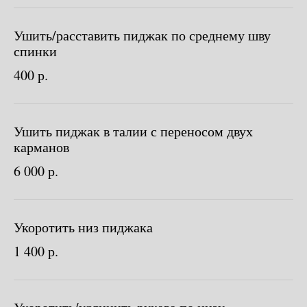
Ушить/расставить пиджак по среднему шву
спинки
400 р.
Ушить пиджак в талии с переносом двух
Нужен отлично сидящий
карманов
костюм для офиса?
6 000 р.
Пройдите тест и узнайте стоимость
пошива костюма по фигуре
Укоротить низ пиджака
1 400 р.
Какую ткань выбрать?
Какой фасон подойдет именно вам?