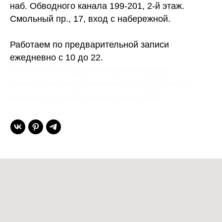
наб. Обводного канала 199-201, 2-й этаж.
Смольный пр., 17, вход с набережной.
Работаем по предварительной записи
ежедневно с 10 до 22.
Gent’s Atelier / ИП Вдовичев Вячеслав Витальевич
Ленинградская обл., Всеволожский р-н, пос. Мурино, ул.
Шувалова, д. 1, кв. 600 Мурино, Russia 188662