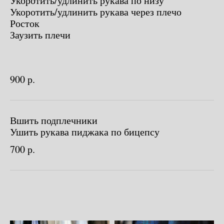
Укоротить/удлинить рукава по низу
Как должен сидеть правильно
Укоротить/удлинить рукава через плечо
пошитый костюм?
Росток
Как детали костюма подчеркнут
вашу индивидуальность?
Заузить плечи
Ответим на все вопросы в удобном
для вас мессенджере
900 р.
Max
Telegram
Вшить подплечники
Ушить рукава пиджака по бицепсу
700 р.