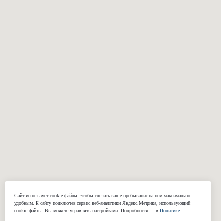
ОДЕЖДА
Костюмы
Пальто
Смокинги
Куртки и бомберы
Пиджаки
Casual брюки
Классические
Свадебные
брюки
костюмы
Сорочки
Подкладки
Жилеты
КОМПАНИЯ
Сайт использует cookie-файлы, чтобы сделать ваше пребывание на нем максимально
удобным. К cайту подключен сервис веб-аналитики Яндекс.Метрика, использующий
О нас
cookie-файлы. Вы можете управлять настройками. Подробности — в
Политике
.