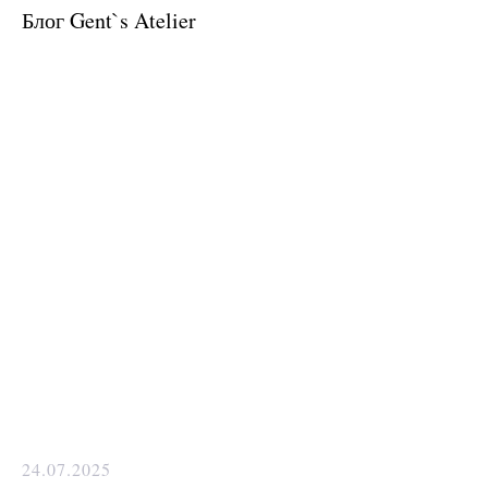
Блог Gent`s Atelier
Какую ткань выбрать?
Какой фасон подойдет именно вам?
Как должен сидеть правильно
пошитый костюм?
Как детали костюма подчеркнут
вашу индивидуальность?
Ответим на все вопросы в удобном
для вас мессенджере
Max
Telegram
24.07.2025