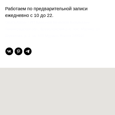
Работаем по предварительной записи
ежедневно с 10 до 22.
Gent’s Atelier / ИП Вдовичев Вячеслав Витальевич
Ленинградская обл., Всеволожский р-н, пос. Мурино, ул.
Шувалова, д. 1, кв. 600 Мурино, Russia 188662