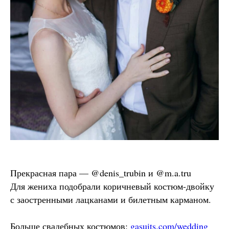
Прекрасная пара — @denis_trubin и @m.a.tru
Для жениха подобрали коричневый костюм-двойку
с заостренными лацканами и билетным карманом.
Больше свадебных костюмов:
gasuits.com/wedding