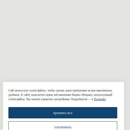
ОДЕЖДА
Костюмы
Пальто
Смокинги
Куртки и бомберы
Пиджаки
Casual брюки
Классические
Свадебные
Сайт использует cookie-файлы, чтобы сделать ваше пребывание на нем максимально
брюки
костюмы
удобным. К cайту подключен сервис веб-аналитики Яндекс.Метрика, использующий
cookie-файлы. Вы можете управлять настройками. Подробности — в
Политике
.
Сорочки
Подкладки
Жилеты
принять все
отклонить