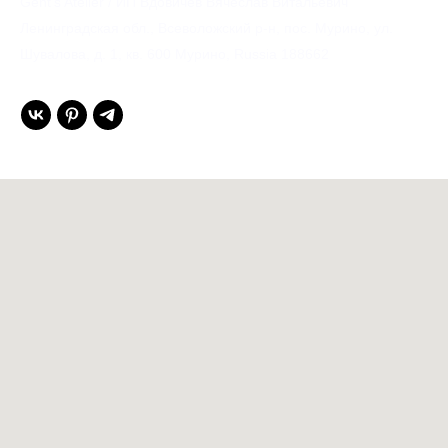
Gent’s Atelier / ИП Вдовичев Вячеслав Витальевич
Ленинградская обл., Всеволожский р-н, пос. Мурино, ул.
Шувалова, д. 1, кв. 600 Мурино, Russia 188662