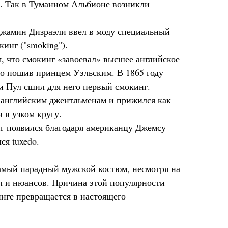
м. Так в Туманном Альбионе возникли
джамин Дизраэли ввел в моду специальный
кинг ("smoking").
 что смокинг «завоевал» высшее английское
его пошив принцем Уэльским. В 1865 году
и Пул сшил для него первый смокинг.
английским джентльменам и прижился как
 в узком кругу.
г появился благодаря американцу Джемсу
ся tuxedo.
амый парадный мужской костюм, несмотря на
л и нюансов. Причина этой популярности
инге превращается в настоящего