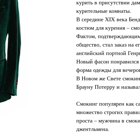
курить в присутствии да
курительные комнаты.
В середине XIX века Бен
костюм для курения – смо
Фактом, подтверждающим,
общество, стал заказ на 
английский портной Генр
Новый фасон понравился 
форма одежды для вечеров
В Новом же Свете смокин
Брауну Потерру и называл
Смокинг популярен как с
множество строгих прави
проста – мужчина в смок
джентльмена.