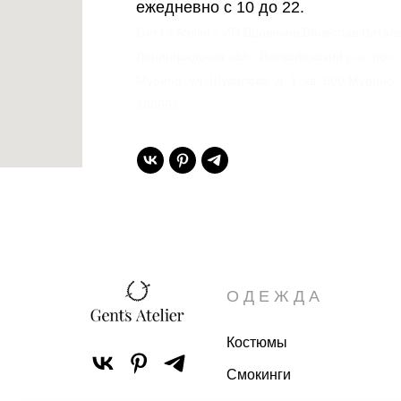
ежедневно с 10 до 22.
Gent’s Atelier / ИП Вдовичев Вячеслав Витал
Ленинградская обл., Всеволожский р-н, пос.
Мурино, ул. Шувалова, д. 1, кв. 600 Мурино,
188662
ОДЕЖДА
Костюмы
Смокинги