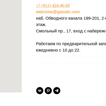
+7 (812) 424-46-69
welcome@gasuits.com
наб. Обводного канала 199-201, 2-
этаж.
Смольный пр., 17, вход с набереж
Работаем по предварительной зап
ежедневно с 10 до 22.
Gent’s Atelier / ИП Вдовичев Вячеслав Витал
Ленинградская обл., Всеволожский р-н, пос.
Мурино, ул. Шувалова, д. 1, кв. 600 Мурино,
188662