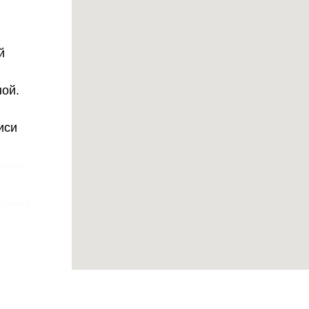
й
ной.
иси
ьевич
 Russia