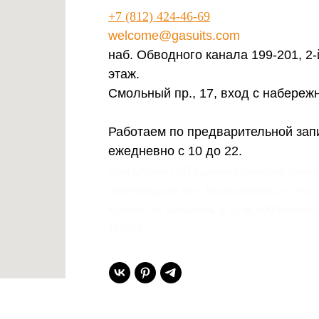
+7 (812) 424-46-69
welcome@gasuits.com
наб. Обводного канала 199-201, 2-
этаж.
Смольный пр., 17, вход с набереж
Работаем по предварительной зап
ежедневно с 10 до 22.
Gent’s Atelier / ИП Вдовичев Вячеслав Витал
Ленинградская обл., Всеволожский р-н, пос.
Мурино, ул. Шувалова, д. 1, кв. 600 Мурино,
188662