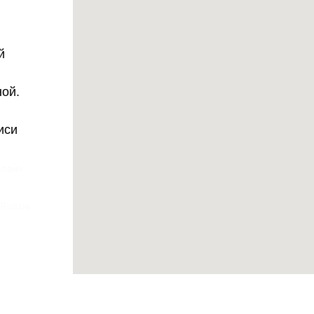
й
ной.
иси
ьевич
 Russia