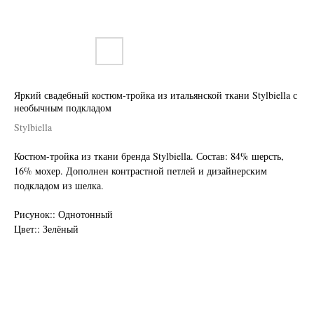
Яркий свадебный костюм-тройка из итальянской ткани Stylbiella с
необычным подкладом
Stylbiella
Костюм-тройка из ткани бренда Stylbiella. Состав: 84% шерсть,
16% мохер. Дополнен контрастной петлей и дизайнерским
подкладом из шелка.
Нужен отлично сидящий
костюм для офиса?
Рисунок:: Однотонный
Цвет:: Зелёный
Пройдите тест и узнайте стоимость
пошива костюма по фигуре