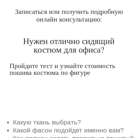
Какую ткань выбрать?
Записаться или получить подробную
Какой фасон подойдет именно вам?
онлайн консультацию:
Как должен сидеть правильно пошитый
костюм?
Как детали костюма подчеркнут вашу
индивидуальность?
Ответим на все вопросы в удобном
для вас мессенджере
Max
Telegram