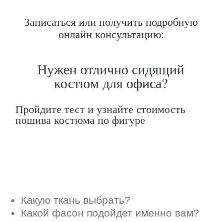
Какую ткань выбрать?
Записаться или получить подробную
Какой фасон подойдет именно вам?
онлайн консультацию:
Как должен сидеть правильно пошитый
костюм?
Как детали костюма подчеркнут вашу
индивидуальность?
Ответим на все вопросы в удобном
для вас мессенджере
Max
Telegram