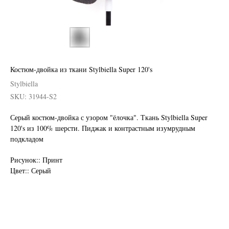
Костюм-двойка из ткани Stylbiella Super 120's
Stylbiella
SKU:
31944-S2
Серый костюм-двойка с узором "ёлочка". Ткань Stylbiella Super
120's из 100% шерсти. Пиджак и контрастным изумрудным
подкладом
Нужен отлично сидящий
костюм для офиса?
Рисунок:: Принт
Цвет:: Серый
Пройдите тест и узнайте стоимость
пошива костюма по фигуре