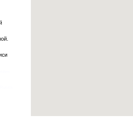
й
ной.
иси
ьевич
 Russia