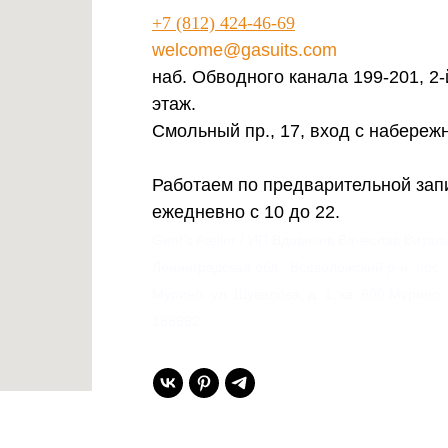
+7 (812) 424-46-69
welcome@gasuits.com
наб. Обводного канала 199-201, 2-
этаж.
Смольный пр., 17, вход с набереж
Работаем по предварительной зап
ежедневно с 10 до 22.
Gent’s Atelier / ИП Вдовичев Вячеслав Витал
Ленинградская обл., Всеволожский р-н, пос.
Мурино, ул. Шувалова, д. 1, кв. 600 Мурино,
188662