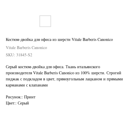
Костюм-двойка для офиса из шерсти Vitale Barberis Canonico
Vitale Barberis Canonico
SKU:
31845-S2
Серый костюм-двойка для офиса. Ткань итальянского
производителя Vitale Barberis Canonico из 100% шерсти. Строгий
пиджак с подкладом в цвет, прямоугольным лацканом и прямыми
карманами с клапанами
Нужен отлично сидящий
костюм для офиса?
Рисунок:: Принт
Цвет:: Серый
Пройдите тест и узнайте стоимость
пошива костюма по фигуре