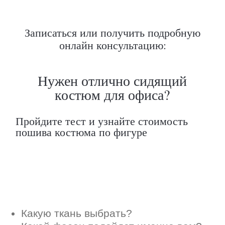
Какую ткань выбрать?
Записаться или получить подробную
Какой фасон подойдет именно вам?
онлайн консультацию:
Как должен сидеть правильно пошитый
костюм?
Как детали костюма подчеркнут вашу
индивидуальность?
Ответим на все вопросы в удобном
для вас мессенджере
Max
Telegram