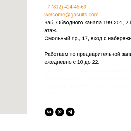
+7 (812) 424-46-69
welcome@gasuits.com
наб. Обводного канала 199-201, 2-
этаж.
Смольный пр., 17, вход с набереж
Работаем по предварительной зап
ежедневно с 10 до 22.
Gent’s Atelier / ИП Вдовичев Вячеслав Витал
Ленинградская обл., Всеволожский р-н, пос.
Мурино, ул. Шувалова, д. 1, кв. 600 Мурино,
188662