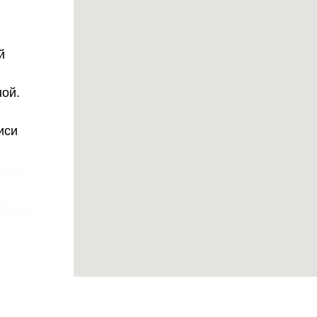
й
ной.
иси
ьевич
 Russia