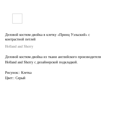
Деловой костюм-двойка в клетку «Принц Уэльский» с
контрастной петлей
Holland and Sherry
Деловой костюм-двойка из ткани английского производителя
Holland and Sherry с дизайнерской подкладкой.
Нужен отлично сидящий
Рисунок:: Клетка
костюм для офиса?
Цвет:: Серый
Пройдите тест и узнайте стоимость
пошива костюма по фигуре