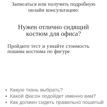
Записаться или получить подробную
Какую ткань выбрать?
Какой фасон подойдет именно вам?
онлайн консультацию:
Как должен сидеть правильно пошитый
костюм?
Как детали костюма подчеркнут вашу
индивидуальность?
Ответим на все вопросы в удобном
для вас мессенджере
Max
Telegram