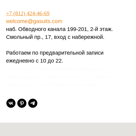
+7 (812) 424-46-69
welcome@gasuits.com
наб. Обводного канала 199-201, 2-й этаж.
Смольный пр., 17, вход с набережной.
Работаем по предварительной записи
ежедневно с 10 до 22.
Gent’s Atelier / ИП Вдовичев Вячеслав Витальевич
Ленинградская обл., Всеволожский р-н, пос. Мурино, ул.
Шувалова, д. 1, кв. 600 Мурино, Russia 188662