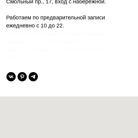
Смольный пр., 17, вход с набережной.
Работаем по предварительной записи
ежедневно с 10 до 22.
Gent’s Atelier / ИП Вдовичев Вячеслав Витальевич
Ленинградская обл., Всеволожский р-н, пос.
Мурино, ул. Шувалова, д. 1, кв. 600 Мурино, Russia
188662