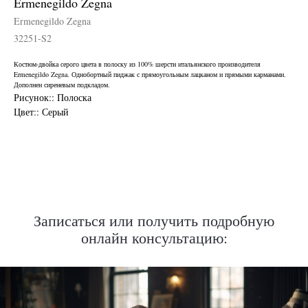
Ermenegildo Zegna
Ermenegildo Zegna
32251-S2
Костюм-двойка серого цвета в полоску из 100% шерсти итальянского производителя
Ermenegildo Zegna. Однобортный пиджак с прямоугольным лацканом и прямыми карманами.
Дополнен сиреневым подкладом.
Рисунок:: Полоска
Цвет:: Серый
Нужен отлично сидящий
костюм для офиса?
Пройдите тест и узнайте стоимость
пошива костюма по фигуре
Записаться или получить подробную
онлайн консультацию:
Какую ткань выбрать?
Какой фасон подойдет именно вам?
Как должен сидеть правильно пошитый
костюм?
Как детали костюма подчеркнут вашу