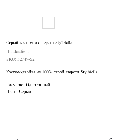
Серый костюм из шерсти Stylbiella
Huddersfield
SKU:
32749-S2
Костюм-двойка из 100% серой шерсти Stylbiella
Нужен отлично сидящий
Рисунок:: Однотонный
костюм для офиса?
Цвет:: Серый
Пройдите тест и узнайте стоимость
пошива костюма по фигуре