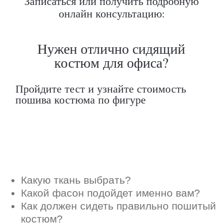
Записаться или получить подробную
Какую ткань выбрать?
онлайн консультацию:
Какой фасон подойдет именно вам?
Как должен сидеть правильно пошитый
костюм?
Как детали костюма подчеркнут вашу
индивидуальность?
Ответим на все вопросы в удобном
для вас мессенджере
Max
Telegram