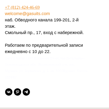
+7 (812) 424-46-69
welcome@gasuits.com
наб. Обводного канала 199-201, 2-й
этаж.
Смольный пр., 17, вход с набережной.
Работаем по предварительной записи
ежедневно с 10 до 22.
Gent’s Atelier / ИП Вдовичев Вячеслав Витальевич
Ленинградская обл., Всеволожский р-н, пос.
Мурино, ул. Шувалова, д. 1, кв. 600 Мурино, Russia
188662