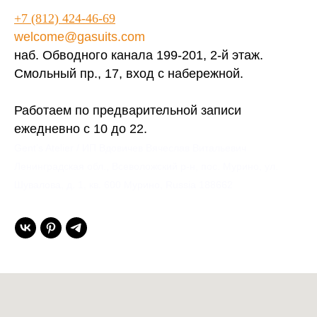
+7 (812) 424-46-69
welcome@gasuits.com
наб. Обводного канала 199-201, 2-й этаж.
Смольный пр., 17, вход с набережной.
Работаем по предварительной записи
ежедневно с 10 до 22.
Gent’s Atelier / ИП Вдовичев Вячеслав Витальевич
Ленинградская обл., Всеволожский р-н, пос. Мурино, ул.
Шувалова, д. 1, кв. 600 Мурино, Russia 188662