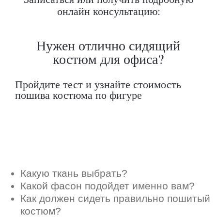
онлайн консультацию:
Какой фасон подойдет именно вам?
Как должен сидеть правильно пошитый
костюм?
Как детали костюма подчеркнут вашу
индивидуальность?
Ответим на все вопросы в удобном
для вас мессенджере
Max
Telegram