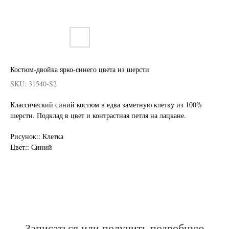
Костюм-двойка ярко-синего цвета из шерсти
SKU:
31540-S2
Классический синий костюм в едва заметную клетку из 100%
шерсти. Подклад в цвет и контрастная петля на лацкане.
Нужен отлично сидящий
Рисунок:: Клетка
костюм для офиса?
Цвет:: Синий
Пройдите тест и узнайте стоимость
пошива костюма по фигуре
Записаться или получить подробную
Какую ткань выбрать?