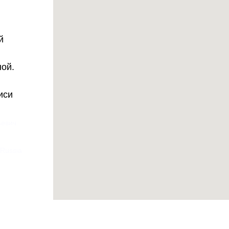
й
ной.
иси
ьевич
 Russia