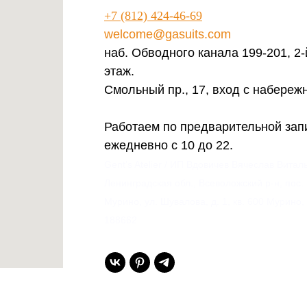
+7 (812) 424-46-69
welcome@gasuits.com
наб. Обводного канала 199-201, 2-
этаж.
Смольный пр., 17, вход с набереж
Работаем по предварительной зап
ежедневно с 10 до 22.
Gent’s Atelier / ИП Вдовичев Вячеслав Витал
Ленинградская обл., Всеволожский р-н, пос.
Мурино, ул. Шувалова, д. 1, кв. 600 Мурино,
188662