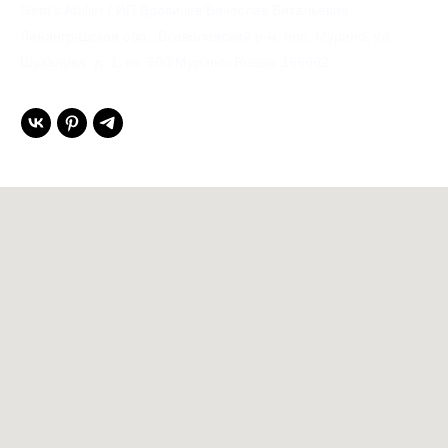
Gent’s Atelier / ИП Вдовичев Вячеслав Витальевич
Ленинградская обл., Всеволожский р-н, пос. Мурино, ул.
Шувалова, д. 1, кв. 600 Мурино, Russia 188662