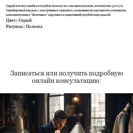
Серый костюм-двойка в голубую полоску из смесового волокна, плотностью 320 г/м.
Однобортный пиджак с заострённым лацканом, скошенными карманами-клапанами,
дополнительным "билетным" карманом и однотонной голубой подкладкой.
Цвет:: Серый
Рисунок:: Полоска
Нужен отлично сидящий
костюм для офиса?
Пройдите тест и узнайте стоимость
пошива костюма по фигуре
Записаться или получить подробную
онлайн консультацию:
Какую ткань выбрать?
Какой фасон подойдет именно вам?
Как должен сидеть правильно пошитый
костюм?
Как детали костюма подчеркнут вашу
индивидуальность?
Ответим на все вопросы в удобном