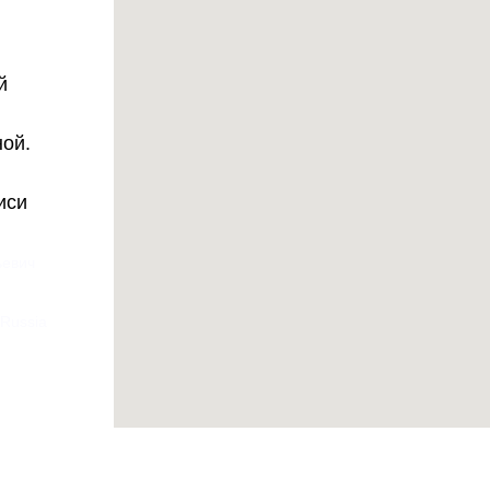
й
ной.
иси
ьевич
 Russia