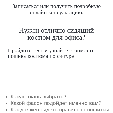
Записаться или получить подробную
Какую ткань выбрать?
Какой фасон подойдет именно вам?
онлайн консультацию:
Как должен сидеть правильно пошитый
костюм?
Как детали костюма подчеркнут вашу
индивидуальность?
Ответим на все вопросы в удобном
для вас мессенджере
Max
Telegram