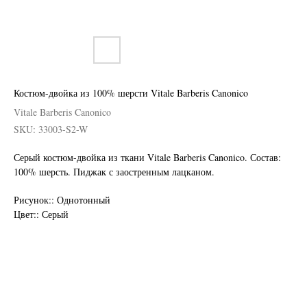
Костюм-двойка из 100% шерсти Vitale Barberis Canonico
Vitale Barberis Canonico
SKU:
33003-S2-W
Серый костюм-двойка из ткани Vitale Barberis Canonico. Состав:
100% шерсть. Пиджак с заостренным лацканом.
Нужен отлично сидящий
Рисунок:: Однотонный
костюм для офиса?
Цвет:: Серый
Пройдите тест и узнайте стоимость
пошива костюма по фигуре