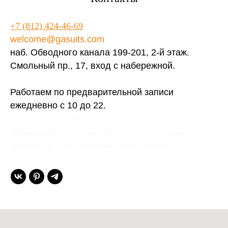
+7 (812) 424-46-69
welcome@gasuits.com
наб. Обводного канала 199-201, 2-й этаж.
Смольный пр., 17, вход с набережной.
Работаем по предварительной записи
ежедневно с 10 до 22.
Gent’s Atelier / ИП Вдовичев Вячеслав Витальевич
Ленинградская обл., Всеволожский р-н, пос. Мурино, ул.
Шувалова, д. 1, кв. 600 Мурино, Russia 188662