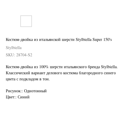
Костюм-двойка из итальянской шерсти Stylbiella Super 150's
Stylbiella
SKU:
28704-S2
Костюм-двойка из 100% шерсти итальянского бренда Stylbiella.
Классический вариант делового костюма благородного синего
цвета с подкладом в тон.
Нужен отлично сидящий
костюм для офиса?
Рисунок:: Однотонный
Цвет:: Синий
Пройдите тест и узнайте стоимость
пошива костюма по фигуре