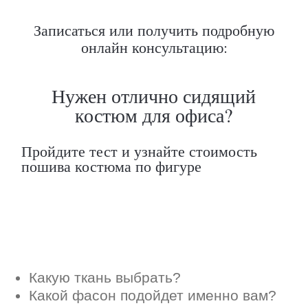
Какую ткань выбрать?
Записаться или получить подробную
Какой фасон подойдет именно вам?
онлайн консультацию:
Как должен сидеть правильно пошитый
костюм?
Как детали костюма подчеркнут вашу
индивидуальность?
Ответим на все вопросы в удобном
для вас мессенджере
Max
Telegram