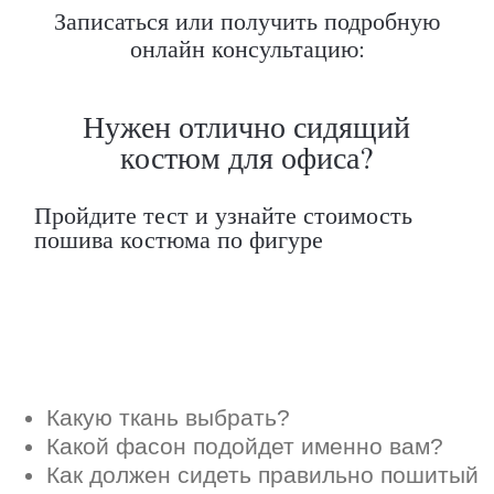
Записаться или получить подробную
Какую ткань выбрать?
Какой фасон подойдет именно вам?
онлайн консультацию:
Как должен сидеть правильно пошитый
костюм?
Как детали костюма подчеркнут вашу
индивидуальность?
Ответим на все вопросы в удобном
для вас мессенджере
Max
Telegram