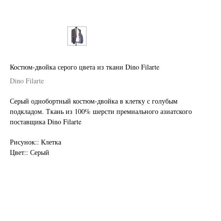
Костюм-двойка серого цвета из ткани Dino Filarte
Dino Filarte
Серый однобортный костюм-двойка в клетку с голубым
подкладом. Ткань из 100% шерсти премиального азиатского
поставщика Dino Filarte
Нужен отлично сидящий
Рисунок:: Клетка
костюм для офиса?
Цвет:: Серый
Пройдите тест и узнайте стоимость
пошива костюма по фигуре