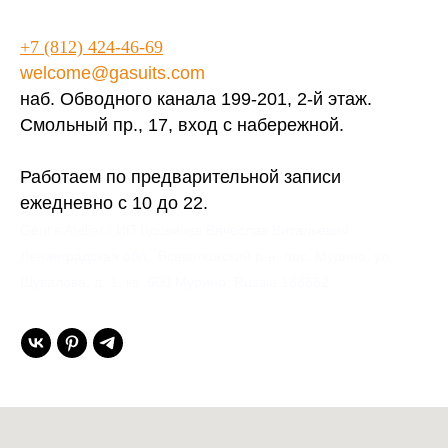
+7 (812) 424-46-69
welcome@gasuits.com
наб. Обводного канала 199-201, 2-й этаж.
Смольный пр., 17, вход с набережной.
Работаем по предварительной записи
ежедневно с 10 до 22.
Gent’s Atelier / ИП Вдовичев Вячеслав Витальевич
Ленинградская обл., Всеволожский р-н, пос. Мурино, ул.
Шувалова, д. 1, кв. 600 Мурино, Russia 188662