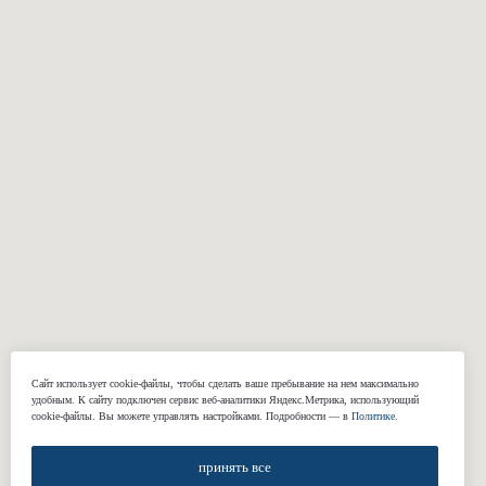
КОМПАНИЯ
О нас
Реквизиты
Наши работы
Отзывы
Блог
Подарочные сертификаты
КОНТАКТЫ
+7 (812) 424-46-69
Сайт использует cookie-файлы, чтобы сделать ваше пребывание на нем максимально
welcome@gasuits.com
удобным. К cайту подключен сервис веб-аналитики Яндекс.Метрика, использующий
Адрес: наб. Обводного канала 199-201
cookie-файлы. Вы можете управлять настройками. Подробности — в
Политике
.
Смольный пр., 17
Работаем по предварительной записи.
принять все