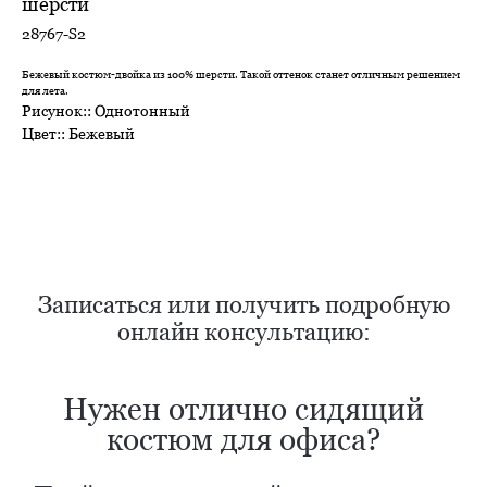
шерсти
28767-S2
Бежевый костюм-двойка из 100% шерсти. Такой оттенок станет отличным решением
для лета.
Рисунок:: Однотонный
Цвет:: Бежевый
Нужен отлично сидящий
костюм для офиса?
Пройдите тест и узнайте стоимость
пошива костюма по фигуре
Записаться или получить подробную
онлайн консультацию:
Какую ткань выбрать?
Какой фасон подойдет именно вам?
Как должен сидеть правильно пошитый
костюм?
Как детали костюма подчеркнут вашу
индивидуальность?