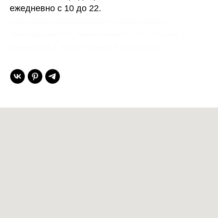
ежедневно с 10 до 22.
Gent’s Atelier / ИП Вдовичев Вячеслав Витальевич
Ленинградская обл., Всеволожский р-н, пос. Мурино, ул.
Шувалова, д. 1, кв. 600 Мурино, Russia 188662