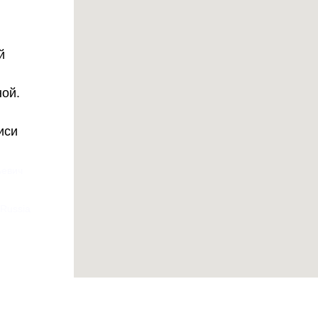
й
ной.
иси
ьевич
 Russia