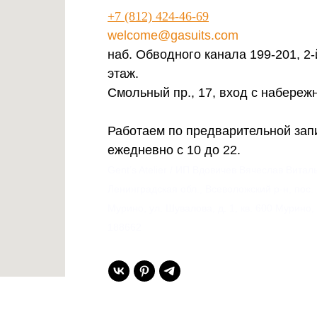
+7 (812) 424-46-69
welcome@gasuits.com
наб. Обводного канала 199-201, 2-
этаж.
Смольный пр., 17, вход с набереж
Работаем по предварительной зап
ежедневно с 10 до 22.
Gent’s Atelier / ИП Вдовичев Вячеслав Витал
Ленинградская обл., Всеволожский р-н, пос.
Мурино, ул. Шувалова, д. 1, кв. 600 Мурино,
188662