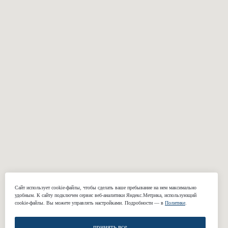
Смокинги
Куртки и бомберы
Пиджаки
Casual брюки
Классические
Свадебные
брюки
костюмы
Сорочки
Подкладки
Жилеты
КОМПАНИЯ
О нас
Реквизиты
Наши работы
Отзывы
Сайт использует cookie-файлы, чтобы сделать ваше пребывание на нем максимально
удобным. К cайту подключен сервис веб-аналитики Яндекс.Метрика, использующий
Блог
cookie-файлы. Вы можете управлять настройками. Подробности — в
Политике
.
Подарочные сертификаты
принять все