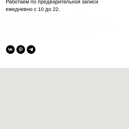
Работаем по предварительной записи
ежедневно с 10 до 22.
Gent’s Atelier / ИП Вдовичев Вячеслав Витальевич
Ленинградская обл., Всеволожский р-н, пос. Мурино, ул.
Шувалова, д. 1, кв. 600 Мурино, Russia 188662