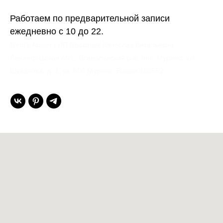
Работаем по предварительной записи
ежедневно с 10 до 22.
Gent’s Atelier / ИП Вдовичев Вячеслав Витальевич
Ленинградская обл., Всеволожский р-н, пос. Мурино, ул.
Шувалова, д. 1, кв. 600 Мурино, Russia 188662