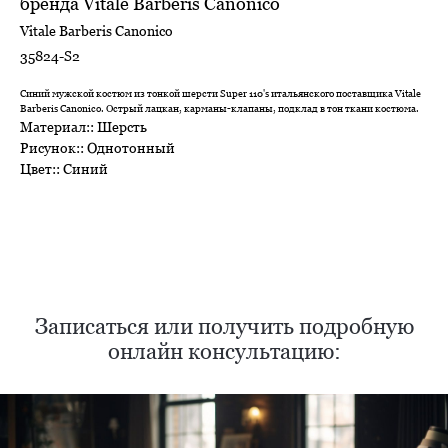
бренда Vitale Barberis Canonico
Vitale Barberis Canonico
35824-S2
Синий мужской костюм из тонкой шерсти Super 110's итальянского поставщика Vitale
Barberis Canonico. Острый лацкан, карманы-клапаны, подклад в тон ткани костюма.
Материал:: Шерсть
Рисунок:: Однотонный
Цвет:: Синий
Нужен отлично сидящий
костюм для офиса?
Пройдите тест и узнайте стоимость
пошива костюма по фигуре
Записаться или получить подробную
онлайн консультацию:
Какую ткань выбрать?
Какой фасон подойдет именно вам?
Как должен сидеть правильно пошитый
костюм?
Как детали костюма подчеркнут вашу