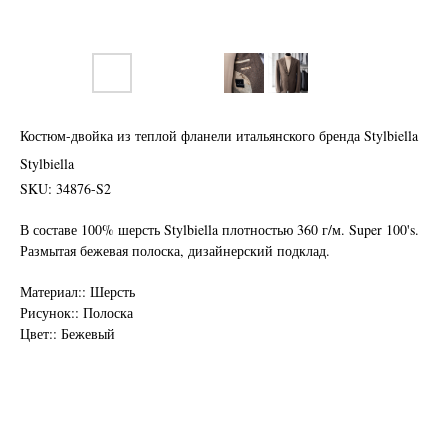
Костюм-двойка из теплой фланели итальянского бренда Stylbiella
Stylbiella
SKU:
34876-S2
В составе 100% шерсть Stylbiella плотностью 360 г/м. Super 100's.
Размытая бежевая полоска, дизайнерский подклад.
Нужен отлично сидящий
Материал:: Шерсть
костюм для офиса?
Рисунок:: Полоска
Цвет:: Бежевый
Пройдите тест и узнайте стоимость
пошива костюма по фигуре