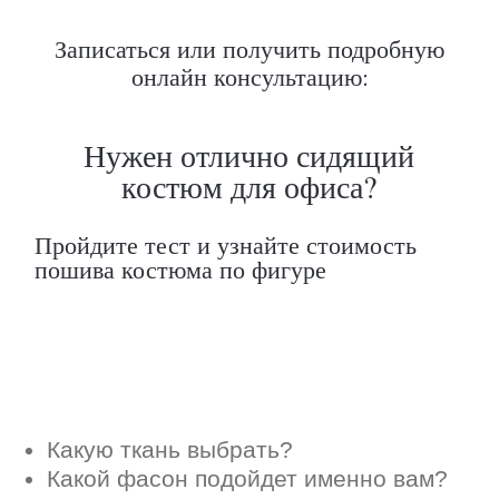
Какую ткань выбрать?
Записаться или получить подробную
Какой фасон подойдет именно вам?
онлайн консультацию:
Как должен сидеть правильно пошитый
костюм?
Как детали костюма подчеркнут вашу
индивидуальность?
Ответим на все вопросы в удобном
для вас мессенджере
Max
Telegram