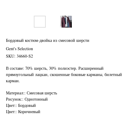
Бордовый костюм-двойка из смесовой шерсти
Gent's Selection
SKU:
34660-S2
В составе: 70% шерсть, 30% полиэстер. Расширенный
прямоугольный лацкан, скошенные боковые карманы, билетный
карман.
Материал:: Смесовая шерсть
Нужен отлично сидящий
Рисунок:: Однотонный
костюм для офиса?
Цвет:: Бордовый
Цвет:: Коричневый
Пройдите тест и узнайте стоимость
пошива костюма по фигуре