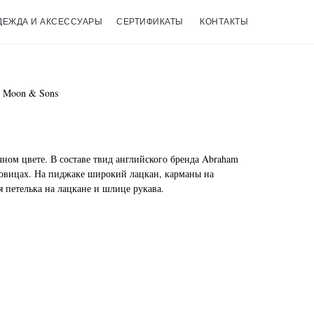
ДЕЖДА И АКСЕССУАРЫ
СЕРТИФИКАТЫ
КОНТАКТЫ
m Moon & Sons
ном цвете. В составе твид английского бренда Abraham
овицах. На пиджаке широкий лацкан, карманы на
я петелька на лацкане и шлице рукава.