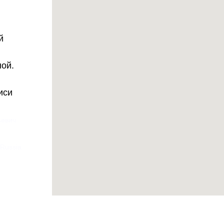
й
ной.
иси
ьевич
 Russia