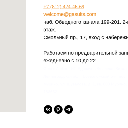
+7 (812) 424-46-69
welcome@gasuits.com
наб. Обводного канала 199-201, 2-
этаж.
Смольный пр., 17, вход с набереж
Работаем по предварительной зап
ежедневно с 10 до 22.
Gent’s Atelier / ИП Вдовичев Вячеслав Витал
Ленинградская обл., Всеволожский р-н, пос.
Мурино, ул. Шувалова, д. 1, кв. 600 Мурино,
188662