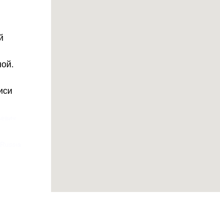
й
ной.
иси
ьевич
 Russia