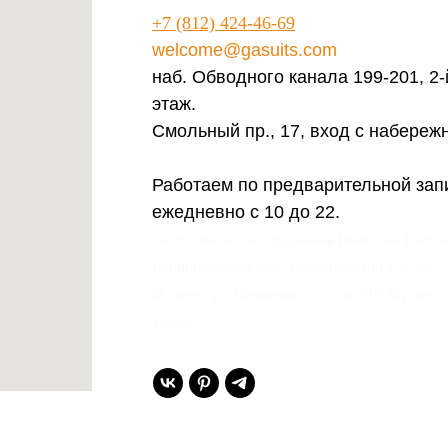
+7 (812) 424-46-69
welcome@gasuits.com
наб. Обводного канала 199-201, 2-
этаж.
Смольный пр., 17, вход с набереж
Работаем по предварительной зап
ежедневно с 10 до 22.
Gent’s Atelier / ИП Вдовичев Вячеслав Витал
Ленинградская обл., Всеволожский р-н, пос.
Мурино, ул. Шувалова, д. 1, кв. 600 Мурино,
188662