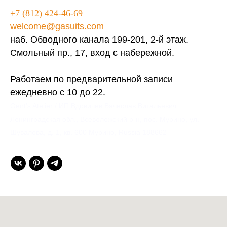
+7 (812) 424-46-69
welcome@gasuits.com
наб. Обводного канала 199-201, 2-й этаж.
Смольный пр., 17, вход с набережной.
Работаем по предварительной записи
ежедневно с 10 до 22.
Gent’s Atelier / ИП Вдовичев Вячеслав Витальевич
Ленинградская обл., Всеволожский р-н, пос. Мурино, ул.
Шувалова, д. 1, кв. 600 Мурино, Russia 188662