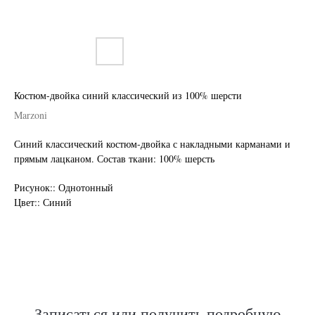
Костюм-двойка синий классический из 100% шерсти
Marzoni
Синий классический костюм-двойка с накладными карманами и
прямым лацканом. Состав ткани: 100% шерсть
Нужен отлично сидящий
Рисунок:: Однотонный
костюм для офиса?
Цвет:: Синий
Пройдите тест и узнайте стоимость
пошива костюма по фигуре
Записаться или получить подробную
Какую ткань выбрать?