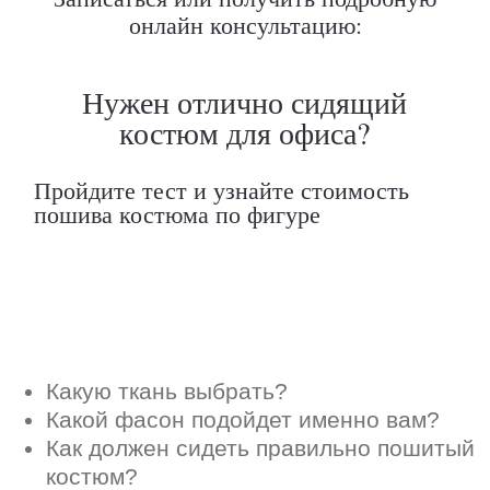
онлайн консультацию:
Какой фасон подойдет именно вам?
Как должен сидеть правильно пошитый
костюм?
Как детали костюма подчеркнут вашу
индивидуальность?
Ответим на все вопросы в удобном
для вас мессенджере
Max
Telegram