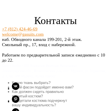
Контакты
+7 (812) 424-46-69
welcome@gasuits.com
наб. Обводного канала 199-201, 2-й этаж.
Смольный пр., 17, вход с набережной.
Работаем по предварительной записи ежедневно с 10
до 22.
Gent’s Atelier / ИП Вдовичев Вячеслав Витальевич
Ленинградская обл., Всеволожский р-н, пос. Мурино, ул. Шувалова,
д. 1, кв. 600 Мурино, Russia 188662
Какую ткань выбрать?
Какой фасон подойдет именно вам?
Как должен сидеть правильно
пошитый костюм?
Как детали костюма подчеркнут
вашу индивидуальность?