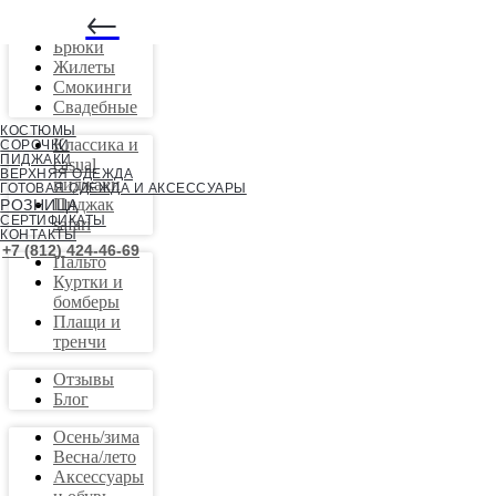
←
Костюмы
Брюки
Жилеты
Смокинги
Свадебные
КОСТЮМЫ
Классика и
СОРОЧКИ
ПИДЖАКИ
casual
ВЕРХНЯЯ ОДЕЖДА
пиджаки
ГОТОВАЯ ОДЕЖДА И АКСЕССУАРЫ
Пиджак
РОЗНИЦА
СЕРТИФИКАТЫ
safari
КОНТАКТЫ
+7 (812) 424-46-69
Пальто
Куртки и
бомберы
Плащи и
тренчи
Отзывы
Блог
Осень/зима
Весна/лето
Аксессуары