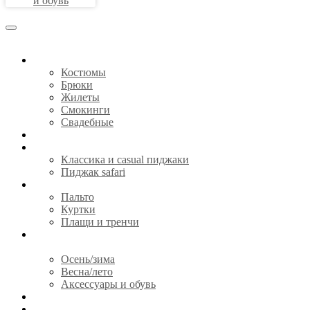
и обувь
КОСТЮМЫ
Костюмы
Брюки
Жилеты
Смокинги
Свадебные
СОРОЧКИ
ПИДЖАКИ
Классика и casual пиджаки
Пиджак safari
ВЕРХНЯЯ ОДЕЖДА
Пальто
Куртки
Плащи и тренчи
ГОТОВАЯ ОДЕЖДА И
АКСЕССУАРЫ
Осень/зима
Весна/лето
Аксессуары и обувь
CЕРТИФИКАТЫ
О НАС