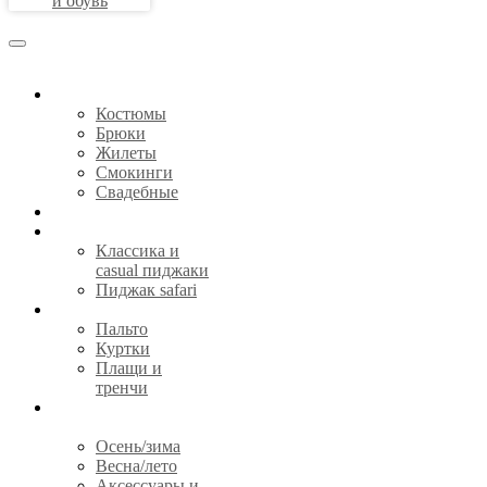
и обувь
КОСТЮМЫ
Костюмы
Брюки
Жилеты
Смокинги
Свадебные
СОРОЧКИ
ПИДЖАКИ
Классика и
casual пиджаки
Пиджак safari
ВЕРХНЯЯ ОДЕЖДА
Пальто
Куртки
Плащи и
тренчи
ГОТОВАЯ ОДЕЖДА И
АКСЕССУАРЫ
Осень/зима
Весна/лето
Аксессуары и