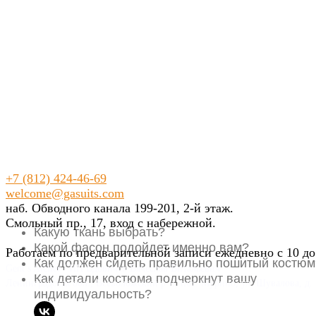
+7 (812) 424-46-69
welcome@gasuits.com
наб. Обводного канала 199-201, 2-й этаж.
Смольный пр., 17, вход с набережной.
Какую ткань выбрать?
Какой фасон подойдет именно вам?
Работаем по предварительной записи ежедневно с 10 до
Как должен сидеть правильно пошитый костюм
Gent’s Atelier / ИП Вдовичев Вячеслав Витальевич
Как детали костюма подчеркнут вашу
Ленинградская обл., Всеволожский р-н, пос. Мурино, ул. Шувалова, д. 
индивидуальность?