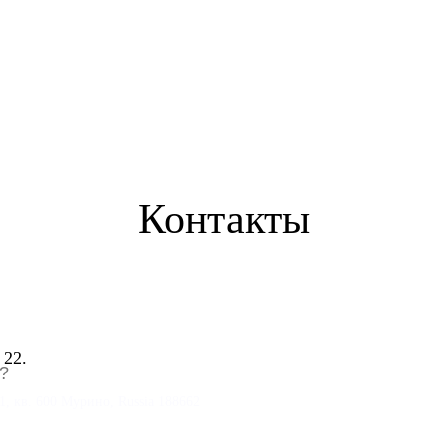
Контакты
 22.
?
1, кв. 600 Мурино, Russia 188662