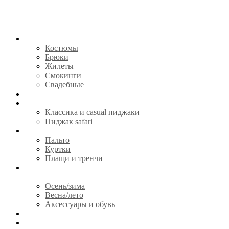
КОСТЮМЫ
Костюмы
Брюки
Жилеты
Смокинги
Свадебные
СОРОЧКИ
ПИДЖАКИ
Классика и casual пиджаки
Пиджак safari
ВЕРХНЯЯ ОДЕЖДА
Пальто
Куртки
Плащи и тренчи
ГОТОВАЯ ОДЕЖДА И
АКСЕССУАРЫ
Осень/зима
Весна/лето
Аксессуары и обувь
CЕРТИФИКАТЫ
О НАС