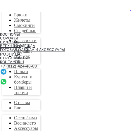
Костюмы
Брюки
Жилеты
Смокинги
Свадебные
КОСТЮМЫ
СОРОЧКИ
Классика и
ПИДЖАКИ
casual
ВЕРХНЯЯ ОДЕЖДА
ГОТОВАЯ ОДЕЖДА И АКСЕССУАРЫ
пиджаки
РОЗНИЦА
Пиджак
СЕРТИФИКАТЫ
safari
КОНТАКТЫ
+7 (812) 424-46-69
Пальто
Куртки и
бомберы
Плащи и
тренчи
Отзывы
Блог
Осень/зима
Весна/лето
Аксессуары