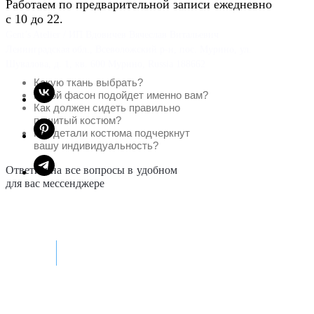
Работаем по предварительной записи ежедневно
с 10 до 22.
Gent’s Atelier / ИП Вдовичев Вячеслав Витальевич
Ленинградская обл., Всеволожский р-н, пос. Мурино, ул.
Шувалова, д. 1, кв. 600 Мурино, Russia 188662
Какую ткань выбрать?
Какой фасон подойдет именно вам?
Как должен сидеть правильно
пошитый костюм?
Как детали костюма подчеркнут
вашу индивидуальность?
Ответим на все вопросы в удобном
для вас мессенджере
Max
Telegram