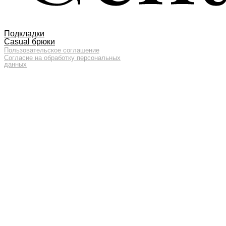
Подкладки
Casual брюки
Пользовательское соглашение
Согласие на обработку персональных
данных
GENT’S ATELIER / ИП ВДОВИЧЕВ
ВЯЧЕСЛАВ ВИТАЛЬЕВИЧ
ЛЕНИНГРАДСКАЯ ОБЛ., ВСЕВОЛОЖСКИЙ
Р-Н, ПОС. МУРИНО, УЛ. ШУВАЛОВА, Д. 1,
КВ. 600 МУРИНО, RUSSIA 188662