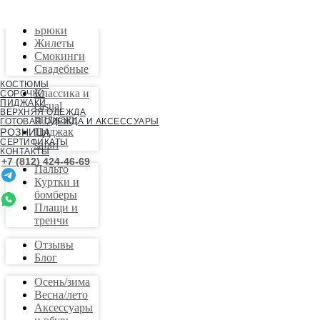
Костюмы
Брюки
Жилеты
Смокинги
Свадебные
КОСТЮМЫ
Классика и
СОРОЧКИ
ПИДЖАКИ
casual
ВЕРХНЯЯ ОДЕЖДА
пиджаки
ГОТОВАЯ ОДЕЖДА И АКСЕССУАРЫ
Пиджак
РОЗНИЦА
СЕРТИФИКАТЫ
safari
КОНТАКТЫ
+7 (812) 424-46-69
Пальто
Куртки и
бомберы
Плащи и
тренчи
Отзывы
Блог
Осень/зима
Весна/лето
Аксессуары