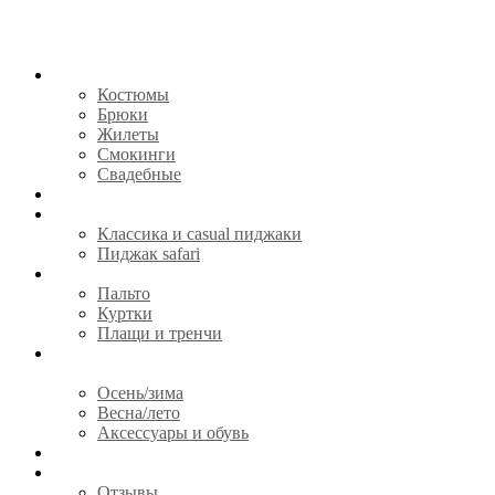
КОСТЮМЫ
Костюмы
Брюки
Жилеты
Смокинги
Свадебные
СОРОЧКИ
ПИДЖАКИ
Классика и casual пиджаки
Пиджак safari
ВЕРХНЯЯ ОДЕЖДА
Пальто
Куртки
Плащи и тренчи
ГОТОВАЯ ОДЕЖДА И
АКСЕССУАРЫ
Осень/зима
Весна/лето
Аксессуары и обувь
CЕРТИФИКАТЫ
О НАС
Отзывы