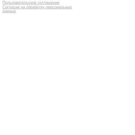
Пользовательское соглашение
Согласие на обработку персональных
данных
GENT’S ATELIER / ИП ВДОВИЧЕВ
ВЯЧЕСЛАВ ВИТАЛЬЕВИЧ
ЛЕНИНГРАДСКАЯ ОБЛ., ВСЕВОЛОЖСКИЙ
Р-Н, ПОС. МУРИНО, УЛ. ШУВАЛОВА, Д. 1,
КВ. 600 МУРИНО, RUSSIA 188662