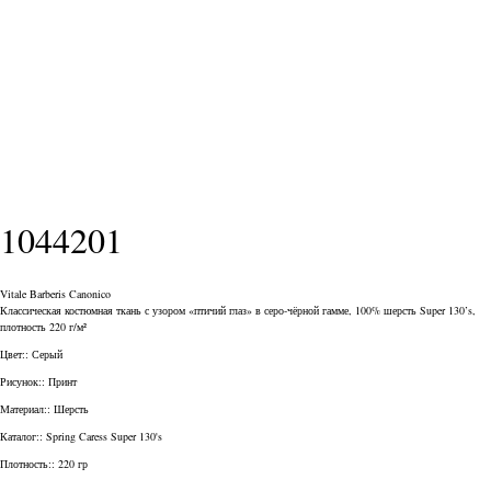
1044201
Vitale Barberis Canonico
Классическая костюмная ткань с узором «птичий глаз» в серо-чёрной гамме, 100% шерсть Super 130’s,
плотность 220 г/м²
Цвет:: Серый
Рисунок:: Принт
Материал:: Шерсть
Каталог:: Spring Caress Super 130's
Плотность:: 220 гр