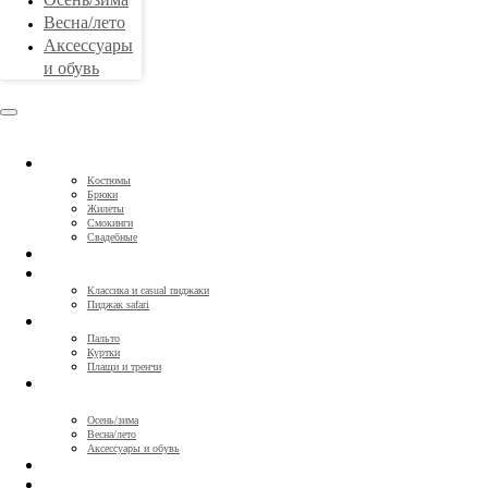
Весна/лето
Аксессуары
и обувь
КОСТЮМЫ
Костюмы
Брюки
Жилеты
Смокинги
Свадебные
СОРОЧКИ
ПИДЖАКИ
Классика и casual пиджаки
Пиджак safari
ВЕРХНЯЯ ОДЕЖДА
Пальто
Куртки
Плащи и тренчи
ГОТОВАЯ ОДЕЖДА И
АКСЕССУАРЫ
Осень/зима
Весна/лето
Аксессуары и обувь
CЕРТИФИКАТЫ
О НАС