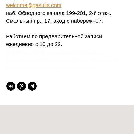
welcome@gasuits.com
наб. Обводного канала 199-201, 2-й этаж.
Смольный пр., 17, вход с набережной.
Работаем по предварительной записи
ежедневно с 10 до 22.
Gent’s Atelier / ИП Вдовичев Вячеслав Витальевич
Ленинградская обл., Всеволожский р-н, пос. Мурино, ул.
Шувалова, д. 1, кв. 600 Мурино, Russia 188662