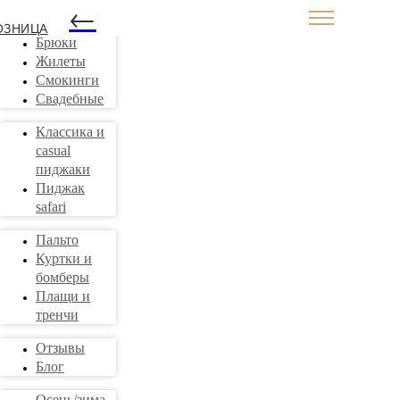
←
Костюмы
ОЗНИЦА
Брюки
Жилеты
Смокинги
Свадебные
Классика и
casual
пиджаки
Пиджак
safari
Пальто
Куртки и
бомберы
Плащи и
тренчи
Отзывы
Блог
Осень/зима