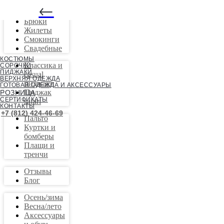
←
Костюмы
Брюки
Жилеты
Смокинги
Свадебные
КОСТЮМЫ
Классика и
СОРОЧКИ
ПИДЖАКИ
casual
ВЕРХНЯЯ ОДЕЖДА
пиджаки
ГОТОВАЯ ОДЕЖДА И АКСЕССУАРЫ
Пиджак
РОЗНИЦА
СЕРТИФИКАТЫ
safari
КОНТАКТЫ
+7 (812) 424-46-69
Пальто
Куртки и
бомберы
Плащи и
тренчи
Отзывы
Блог
Осень/зима
Весна/лето
Аксессуары