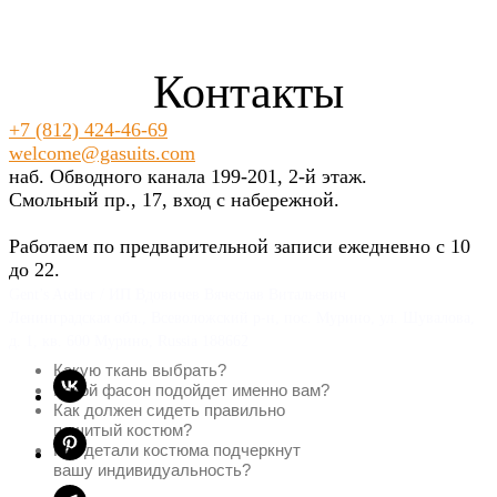
Контакты
+7 (812) 424-46-69
welcome@gasuits.com
наб. Обводного канала 199-201, 2-й этаж.
Смольный пр., 17, вход с набережной.
Работаем по предварительной записи ежедневно с 10
до 22.
Gent’s Atelier / ИП Вдовичев Вячеслав Витальевич
Ленинградская обл., Всеволожский р-н, пос. Мурино, ул. Шувалова,
д. 1, кв. 600 Мурино, Russia 188662
Какую ткань выбрать?
Какой фасон подойдет именно вам?
Как должен сидеть правильно
пошитый костюм?
Как детали костюма подчеркнут
вашу индивидуальность?