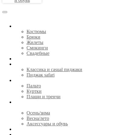
и обувь
КОСТЮМЫ
Костюмы
Брюки
Жилеты
Смокинги
Свадебные
СОРОЧКИ
ПИДЖАКИ
Классика и casual пиджаки
Пиджак safari
ВЕРХНЯЯ ОДЕЖДА
Пальто
Куртки
Плащи и тренчи
ГОТОВАЯ ОДЕЖДА И
АКСЕССУАРЫ
Осень/зима
Весна/лето
Аксессуары и обувь
CЕРТИФИКАТЫ
О НАС