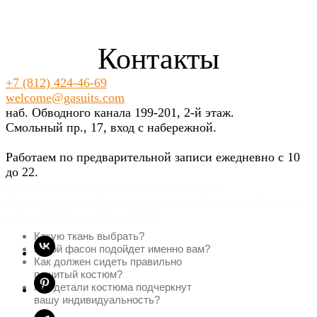
Контакты
+7 (812) 424-46-69
welcome@gasuits.com
наб. Обводного канала 199-201, 2-й этаж.
Смольный пр., 17, вход с набережной.
Работаем по предварительной записи ежедневно с 10
до 22.
Gent’s Atelier / ИП Вдовичев Вячеслав Витальевич
Ленинградская обл., Всеволожский р-н, пос. Мурино, ул. Шувалова,
д. 1, кв. 600 Мурино, Russia 188662
Какую ткань выбрать?
Какой фасон подойдет именно вам?
Как должен сидеть правильно
пошитый костюм?
Как детали костюма подчеркнут
вашу индивидуальность?