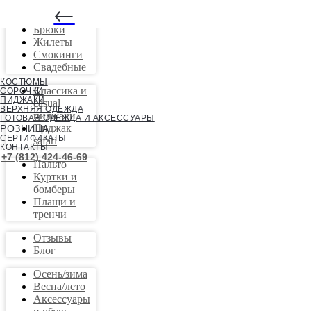
←
Костюмы
Брюки
Жилеты
Смокинги
Свадебные
КОСТЮМЫ
Классика и
СОРОЧКИ
ПИДЖАКИ
casual
ВЕРХНЯЯ ОДЕЖДА
пиджаки
ГОТОВАЯ ОДЕЖДА И АКСЕССУАРЫ
Пиджак
РОЗНИЦА
СЕРТИФИКАТЫ
safari
КОНТАКТЫ
+7 (812) 424-46-69
Пальто
Куртки и
бомберы
Плащи и
тренчи
Отзывы
Блог
Осень/зима
Весна/лето
Аксессуары