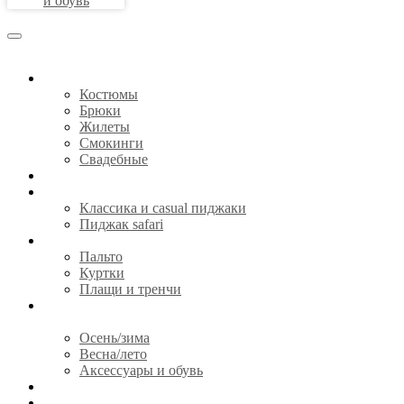
и обувь
КОСТЮМЫ
Костюмы
Брюки
Жилеты
Смокинги
Свадебные
СОРОЧКИ
ПИДЖАКИ
Классика и casual пиджаки
Пиджак safari
ВЕРХНЯЯ ОДЕЖДА
Пальто
Куртки
Плащи и тренчи
ГОТОВАЯ ОДЕЖДА И
АКСЕССУАРЫ
Осень/зима
Весна/лето
Аксессуары и обувь
CЕРТИФИКАТЫ
О НАС