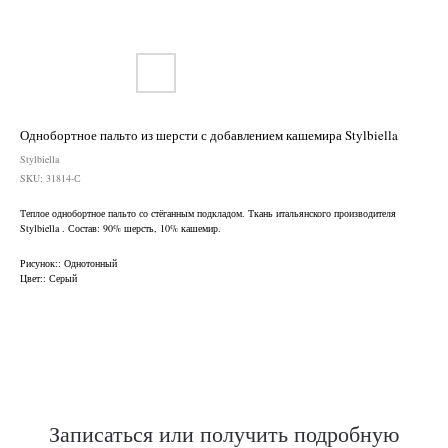
Однобортное пальто из шерсти с добавлением кашемира Stylbiella
Stylbiella
SKU:
31814-С
Теплое однобортное пальто со стёганным подкладом. Ткань итальянского производителя
Stylbiella . Состав: 90% шерсть, 10% кашемир.
Нужен отлично сидящий
Рисунок:: Однотонный
костюм для офиса?
Цвет:: Серый
Пройдите тест и узнайте стоимость
пошива костюма по фигуре
Записаться или получить подробную
Какую ткань выбрать?