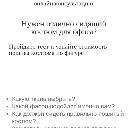
онлайн консультацию:
Какой фасон подойдет именно вам?
Как должен сидеть правильно пошитый
костюм?
Как детали костюма подчеркнут вашу
индивидуальность?
Ответим на все вопросы в удобном
для вас мессенджере
Max
Telegram