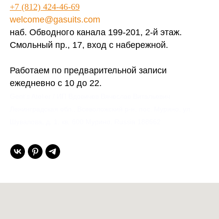
+7 (812) 424-46-69
welcome@gasuits.com
наб. Обводного канала 199-201, 2-й этаж.
Смольный пр., 17, вход с набережной.
Работаем по предварительной записи
ежедневно с 10 до 22.
Gent’s Atelier / ИП Вдовичев Вячеслав Витальевич
Ленинградская обл., Всеволожский р-н, пос. Мурино, ул.
Шувалова, д. 1, кв. 600 Мурино, Russia 188662