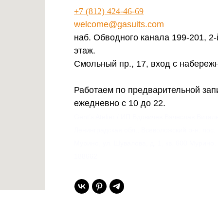
+7 (812) 424-46-69
welcome@gasuits.com
наб. Обводного канала 199-201, 2-
этаж.
Смольный пр., 17, вход с набереж
Работаем по предварительной зап
ежедневно с 10 до 22.
Gent’s Atelier / ИП Вдовичев Вячеслав Витал
Ленинградская обл., Всеволожский р-н, пос.
Мурино, ул. Шувалова, д. 1, кв. 600 Мурино,
188662