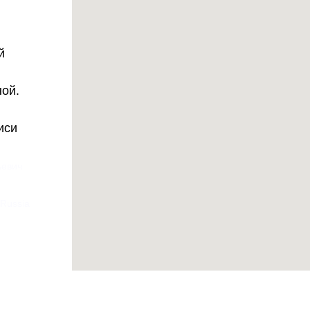
й
ной.
иси
ьевич
 Russia