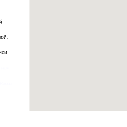
й
ной.
иси
ьевич
 Russia