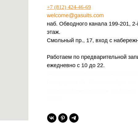
+7 (812) 424-46-69
welcome@gasuits.com
наб. Обводного канала 199-201, 2-
этаж.
Смольный пр., 17, вход с набереж
Работаем по предварительной зап
ежедневно с 10 до 22.
Gent’s Atelier / ИП Вдовичев Вячеслав Витал
Ленинградская обл., Всеволожский р-н, пос.
Мурино, ул. Шувалова, д. 1, кв. 600 Мурино,
188662