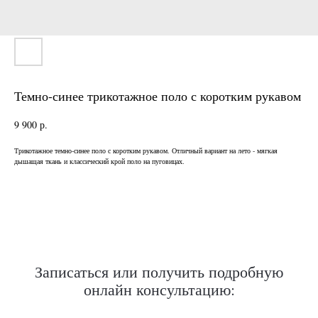
Темно-синее трикотажное поло с коротким рукавом
9 900
р.
Нужен отлично сидящий
Трикотажное темно-синее поло с коротким рукавом. Отличный вариант на лето - мягкая
костюм для офиса?
дышащая ткань и классический крой поло на пуговицах.
Пройдите тест и узнайте стоимость
пошива костюма по фигуре
Записаться или получить подробную
онлайн консультацию:
Какую ткань выбрать?
Какой фасон подойдет именно вам?
Как должен сидеть правильно пошитый