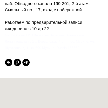
наб. Обводного канала 199-201, 2-й этаж.
Смольный пр., 17, вход с набережной.
Работаем по предварительной записи
ежедневно с 10 до 22.
Gent’s Atelier / ИП Вдовичев Вячеслав Витальевич
Ленинградская обл., Всеволожский р-н, пос. Мурино, ул.
Шувалова, д. 1, кв. 600 Мурино, Russia 188662