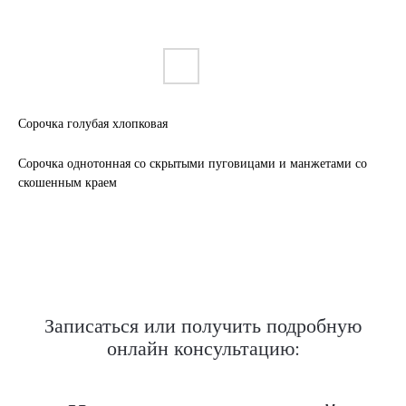
Сорочка голубая хлопковая
Сорочка однотонная со скрытыми пуговицами и манжетами со
Нужен отлично сидящий
скошенным краем
костюм для офиса?
Пройдите тест и узнайте стоимость
пошива костюма по фигуре
Записаться или получить подробную
онлайн консультацию:
Какую ткань выбрать?
Какой фасон подойдет именно вам?
Как должен сидеть правильно пошитый
костюм?