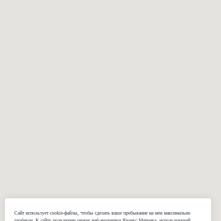
Сорочки
Подкладки
Жилеты
КОМПАНИЯ
О нас
Реквизиты
Наши работы
Отзывы
Блог
Подарочные сертификаты
КОНТАКТЫ
+7 (812) 424-46-69
Сайт использует cookie-файлы, чтобы сделать ваше пребывание на нем максимально
welcome@gasuits.com
удобным. К cайту подключен сервис веб-аналитики Яндекс.Метрика, использующий