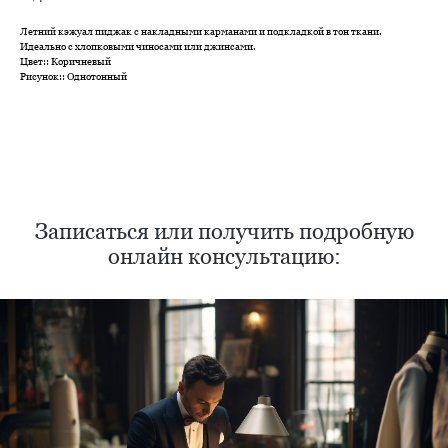
Летний кэжуал пиджак с накладными карманами и подкладкой в тон ткани.
Идеально с хлопковыми чиносами или джинсами.
Цвет:: Коричневый
Рисунок:: Однотонный
Нужен отлично сидящий
костюм для офиса?
Пройдите тест и узнайте стоимость
пошива костюма по фигуре
Записаться или получить подробную
онлайн консультацию:
Какую ткань выбрать?
Какой фасон подойдет именно вам?
Как должен сидеть правильно пошитый
костюм?
Как детали костюма подчеркнут вашу
индивидуальность?
Ответим на все вопросы в удобном
для вас мессенджере