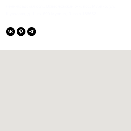
Ленинградская обл., Всеволожский р-н, пос. Мурино, ул.
Шувалова, д. 1, кв. 600 Мурино, Russia 188662