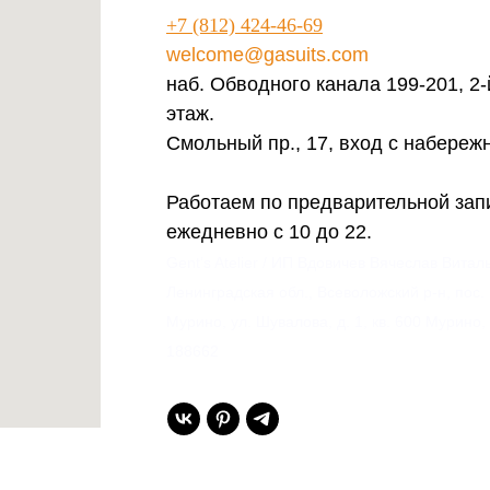
+7 (812) 424-46-69
welcome@gasuits.com
наб. Обводного канала 199-201, 2-
этаж.
Смольный пр., 17, вход с набереж
Работаем по предварительной зап
ежедневно с 10 до 22.
Gent’s Atelier / ИП Вдовичев Вячеслав Витал
Ленинградская обл., Всеволожский р-н, пос.
Мурино, ул. Шувалова, д. 1, кв. 600 Мурино,
188662