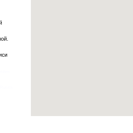
й
ной.
иси
ьевич
 Russia