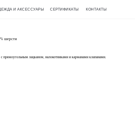
ДЕЖДА И АКСЕССУАРЫ
СЕРТИФИКАТЫ
КОНТАКТЫ
0% шерсти
 с прямоугольным лацканом, налокотниками и карманами клапанами.