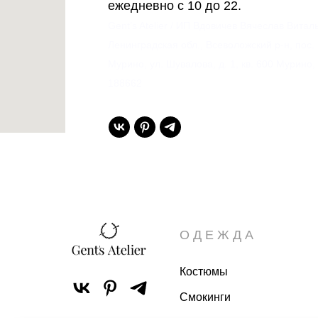
ежедневно с 10 до 22.
Gent’s Atelier / ИП Вдовичев Вячеслав Витал
Ленинградская обл., Всеволожский р-н, пос.
Мурино, ул. Шувалова, д. 1, кв. 600 Мурино,
188662
ОДЕЖДА
Костюмы
Смокинги