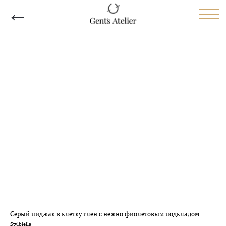
←
Серый пиджак в клетку глен с нежно фиолетовым подкладом
Stylbiella