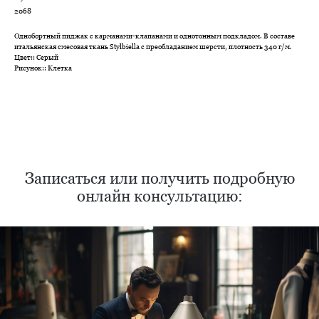
2068
Однобортный пиджак с карманами-клапанами и однотонным подкладом. В составе
итальянская смесовая ткань Stylbiella с преобладанием шерсти, плотность 340 г/м.
Цвет:: Серый
Рисунок:: Клетка
Нужен отлично сидящий
костюм для офиса?
Пройдите тест и узнайте стоимость
пошива костюма по фигуре
Записаться или получить подробную
онлайн консультацию:
Какую ткань выбрать?
Какой фасон подойдет именно вам?
Как должен сидеть правильно пошитый
костюм?
Как детали костюма подчеркнут вашу
индивидуальность?
Ответим на все вопросы в удобном