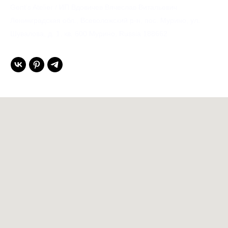
Gent’s Atelier / ИП Вдовичев Вячеслав Витальевич
Ленинградская обл., Всеволожский р-н, пос. Мурино, ул.
Шувалова, д. 1, кв. 600 Мурино, Russia 188662