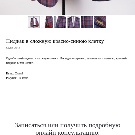
Пиджак в сложную красно-синюю клетку
SKU:
2042
Однобортный пиджак в сложную клетку. Накладные карманы, оранжевые пуговицы, красный
подклад в тон клетке.
Нужен отлично сидящий
Цвет:: Синий
костюм для офиса?
Рисунок:: Клетка
Пройдите тест и узнайте стоимость
пошива костюма по фигуре
Записаться или получить подробную
Какую ткань выбрать?
онлайн консультацию:
Какой фасон подойдет именно вам?