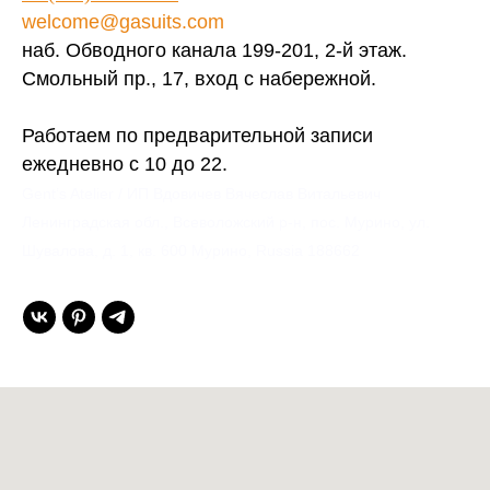
welcome@gasuits.com
наб. Обводного канала 199-201, 2-й этаж.
Смольный пр., 17, вход с набережной.
Работаем по предварительной записи
ежедневно с 10 до 22.
Gent’s Atelier / ИП Вдовичев Вячеслав Витальевич
Ленинградская обл., Всеволожский р-н, пос. Мурино, ул.
Шувалова, д. 1, кв. 600 Мурино, Russia 188662